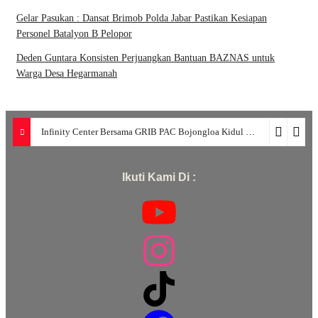
Gelar Pasukan : Dansat Brimob Polda Jabar Pastikan Kesiapan
Personel Batalyon B Pelopor
Deden Guntara Konsisten Perjuangkan Bantuan BAZNAS untuk
Warga Desa Hegarmanah
Infinity Center Bersama GRIB PAC Bojongloa Kidul Berikan Edukasi Warga Soal Kredit, Leasing, dan SLIK OJK
Ikuti Kami Di :