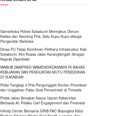
Satnarkoba Polres Sukabumi Meringkus Oknum
Kades dan Seorang Pria, Satu Kupu-Kupu diduga
Pengendar Narkoba
Dinas PU Tetap Komitmen Pelihara Infrastruktur Kab.
Sukabumi, Kini Ruasa Jalan Karangtengah-Sinagar,
Nagrak Diperbaiki
WABUB DAMPINGI WAMENDIKDASMEN RI BAHAS
KEBIJAKAN DAN PENGUATAN MUTU PENDIDIKAN
DI SUKABUMI
Polisi Tangkap 2 Pria Pengunggah Konten Provokasi
dan Unggahan Palsu Soal Pemerintah di Threads
Polda Jabar Bongkar Kasus Ujaran Kebencian
Berbasis AI, Pelaku Cari Engagement dan Finansial
Infinity Center Bersama GRIB PAC Bojongloa Kidul
Berikan Edukasi Warga Soal Kredit, Leasing, dan