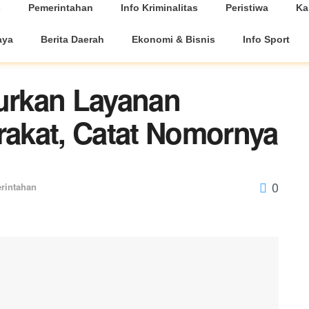
s
Pemerintahan
Info Kriminalitas
Peristiwa
Ka
aya
Berita Daerah
Ekonomi & Bisnis
Info Sport
urkan Layanan
akat, Catat Nomornya
0
rintahan