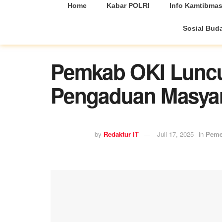
Home
Kabar POLRI
Info Kamtibma
Sosial Bud
Pemkab OKI Lunc
Pengaduan Masyar
by
Redaktur IT
Juli 17, 2025
in
Peme