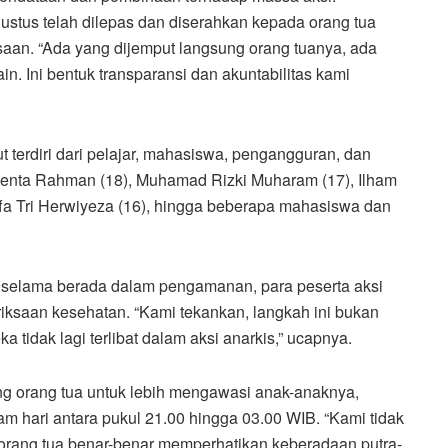
tus telah dilepas dan diserahkan kepada orang tua
aan. “Ada yang dijemput langsung orang tuanya, ada
in. Ini bentuk transparansi dan akuntabilitas kami
t terdiri dari pelajar, mahasiswa, pengangguran, dan
enta Rahman (18), Muhamad Rizki Muharam (17), Ilham
affa Tri Herwiyeza (16), hingga beberapa mahasiswa dan
elama berada dalam pengamanan, para peserta aksi
ksaan kesehatan. “Kami tekankan, langkah ini bukan
tidak lagi terlibat dalam aksi anarkis,” ucapnya.
g orang tua untuk lebih mengawasi anak-anaknya,
 hari antara pukul 21.00 hingga 03.00 WIB. “Kami tidak
p orang tua benar-benar memperhatikan keberadaan putra-