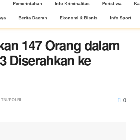
s
Pemerintahan
Info Kriminalitas
Peristiwa
Ka
aya
Berita Daerah
Ekonomi & Bisnis
Info Sport
kan 147 Orang dalam
23 Diserahkan ke
0
TNI/POLRI