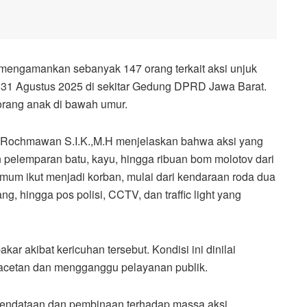
mengamankan sebanyak 147 orang terkait aksi unjuk
n 31 Agustus 2025 di sekitar Gedung DPRD Jawa Barat.
orang anak di bawah umur.
 Rochmawan S.I.K.,M.H menjelaskan bahwa aksi yang
 pelemparan batu, kayu, hingga ribuan bom molotov dari
 umum ikut menjadi korban, mulai dari kendaraan roda dua
g, hingga pos polisi, CCTV, dan traffic light yang
ar akibat kericuhan tersebut. Kondisi ini dinilai
acetan dan mengganggu pelayanan publik.
pendataan dan pembinaan terhadap massa aksi.