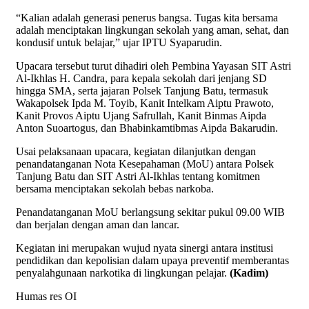
“Kalian adalah generasi penerus bangsa. Tugas kita bersama
adalah menciptakan lingkungan sekolah yang aman, sehat, dan
kondusif untuk belajar,” ujar IPTU Syaparudin.
Upacara tersebut turut dihadiri oleh Pembina Yayasan SIT Astri
Al-Ikhlas H. Candra, para kepala sekolah dari jenjang SD
hingga SMA, serta jajaran Polsek Tanjung Batu, termasuk
Wakapolsek Ipda M. Toyib, Kanit Intelkam Aiptu Prawoto,
Kanit Provos Aiptu Ujang Safrullah, Kanit Binmas Aipda
Anton Suoartogus, dan Bhabinkamtibmas Aipda Bakarudin.
Usai pelaksanaan upacara, kegiatan dilanjutkan dengan
penandatanganan Nota Kesepahaman (MoU) antara Polsek
Tanjung Batu dan SIT Astri Al-Ikhlas tentang komitmen
bersama menciptakan sekolah bebas narkoba.
Penandatanganan MoU berlangsung sekitar pukul 09.00 WIB
dan berjalan dengan aman dan lancar.
Kegiatan ini merupakan wujud nyata sinergi antara institusi
pendidikan dan kepolisian dalam upaya preventif memberantas
penyalahgunaan narkotika di lingkungan pelajar.
(Kadim)
Humas res OI