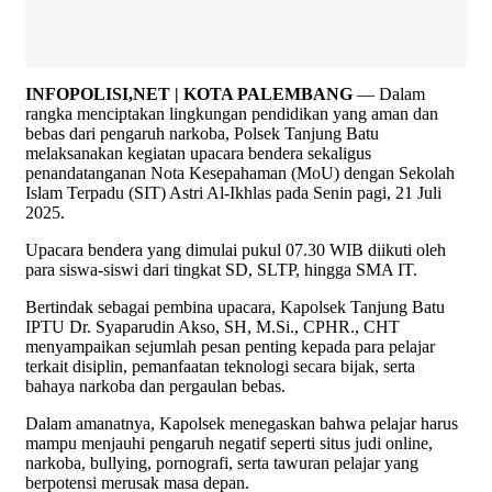
INFOPOLISI,NET | KOTA PALEMBANG
— Dalam
rangka menciptakan lingkungan pendidikan yang aman dan
bebas dari pengaruh narkoba, Polsek Tanjung Batu
melaksanakan kegiatan upacara bendera sekaligus
penandatanganan Nota Kesepahaman (MoU) dengan Sekolah
Islam Terpadu (SIT) Astri Al-Ikhlas pada Senin pagi, 21 Juli
2025.
Upacara bendera yang dimulai pukul 07.30 WIB diikuti oleh
para siswa-siswi dari tingkat SD, SLTP, hingga SMA IT.
Bertindak sebagai pembina upacara, Kapolsek Tanjung Batu
IPTU Dr. Syaparudin Akso, SH, M.Si., CPHR., CHT
menyampaikan sejumlah pesan penting kepada para pelajar
terkait disiplin, pemanfaatan teknologi secara bijak, serta
bahaya narkoba dan pergaulan bebas.
Dalam amanatnya, Kapolsek menegaskan bahwa pelajar harus
mampu menjauhi pengaruh negatif seperti situs judi online,
narkoba, bullying, pornografi, serta tawuran pelajar yang
berpotensi merusak masa depan.