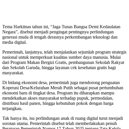
Tema Harkitnas tahun ini, “Jaga Tunas Bangsa Demi Kedaulatan
Negara”, disebut menjadi pengingat pentingnya perlindungan
generasi muda di tengah derasnya perkembangan teknologi dan
media digital.
Pemerintah, lanjutnya, telah menjalankan sejumlah program strategis
nasional untuk memperkuat kualitas sumber daya manusia. Mulai
dari Program Makan Bergizi Gratis, pembangunan Sekolah Rakyat
dan Sekolah Garuda, hingga layanan cek kesehatan gratis bagi
masyarakat.
Di bidang ekonomi desa, pemerintah juga mendorong penguatan
Koperasi Desa/Kelurahan Merah Putih sebagai pusat pertumbuhan
ekonomi baru di tingkat desa. Program itu diharapkan mampu
mendekatkan akses masyarakat terhadap pupuk, permodalan,
distribusi hasil panen, hingga kebutuhan pokok dengan harga
terjangkau.
Tak hanya itu, isu perlindungan anak di ruang digital turut menjadi
sorotan utama. Pemerintah disebut telah memberlakukan penuh
Peraturan Pemerintah Nomor 17 Tahun 2025 tentang Tata Kelola