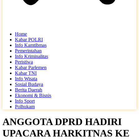
Home
Kabar POLRI
Info Kamtibmas
Pemerintahan
Info Kriminalitas
Peristiwa
Kabar Parlemen
Kabar TNI
Info Wisata
Sosial Budaya
Berita Daerah
Ekonomi & Bisnis
Info Sport
Polhukam
ANGGOTA DPRD HADIRI
UPACARA HARKITNAS KE