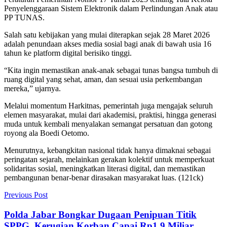
Penyelenggaraan Sistem Elektronik dalam Perlindungan Anak atau
PP TUNAS.
Salah satu kebijakan yang mulai diterapkan sejak 28 Maret 2026
adalah penundaan akses media sosial bagi anak di bawah usia 16
tahun ke platform digital berisiko tinggi.
“Kita ingin memastikan anak-anak sebagai tunas bangsa tumbuh di
ruang digital yang sehat, aman, dan sesuai usia perkembangan
mereka,” ujarnya.
Melalui momentum Harkitnas, pemerintah juga mengajak seluruh
elemen masyarakat, mulai dari akademisi, praktisi, hingga generasi
muda untuk kembali menyalakan semangat persatuan dan gotong
royong ala Boedi Oetomo.
Menurutnya, kebangkitan nasional tidak hanya dimaknai sebagai
peringatan sejarah, melainkan gerakan kolektif untuk memperkuat
solidaritas sosial, meningkatkan literasi digital, dan memastikan
pembangunan benar-benar dirasakan masyarakat luas. (121ck)
Previous Post
‎Polda Jabar Bongkar Dugaan Penipuan Titik
SPPG, Kerugian Korban Capai Rp1,9 Miliar