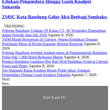
Edukasi Pengendara Hingga Ganti Knalpot
Sukarela
234SC Kota Bandung Gelar Aksi Berbagi Sembako
TRENDING
Polresta Bandung Ungkap 29 Kasus C3, 36 Tersangka Diamankan
dalam Periode Juni-Juli 2026
Agustus 8, 2026
THM Masih Beroperasi di Cilegon, Warga Keluhkan Dugaan
Peredaran Miras di Room Karaoke Berizin Restoran
Agustus 8,
2026
Polresta Bandung gerebek gudang miras di Pameungpeuk Bandung,
Polisi Sita 7.000 Botol Berbagai Merek
Agustus 8, 2026
Pemkot Bandung Gandeng Big Bad Wolf Hadirkan Festival Literasi
Pages and Plates
Agustus 8, 2026
Sisi Humanis Razia Knalpot Brong Polda Jabar: Edukasi
Pengendara Hingga Ganti Knalpot Sukarela
Agustus 7, 2026
Next
Prev
Ikuti Kami Di :