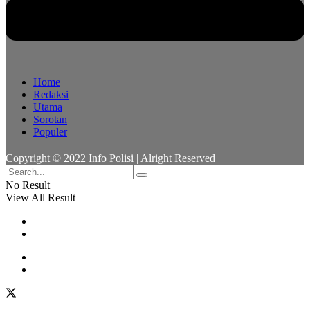
Home
Redaksi
Utama
Sorotan
Populer
Copyright © 2022 Info Polisi | Alright Reserved
No Result
View All Result