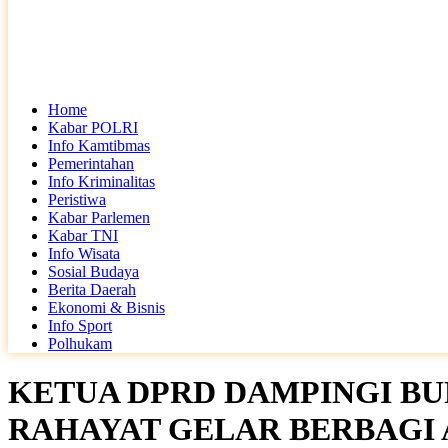
Home
Kabar POLRI
Info Kamtibmas
Pemerintahan
Info Kriminalitas
Peristiwa
Kabar Parlemen
Kabar TNI
Info Wisata
Sosial Budaya
Berita Daerah
Ekonomi & Bisnis
Info Sport
Polhukam
KETUA DPRD DAMPINGI BU
RAHAYAT GELAR BERBAGI 