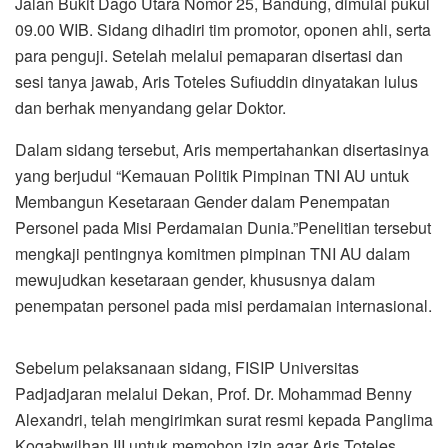
Jalan Bukit Dago Utara Nomor 25, Bandung, dimulai pukul
09.00 WIB. Sidang dihadiri tim promotor, oponen ahli, serta
para penguji. Setelah melalui pemaparan disertasi dan
sesi tanya jawab, Aris Toteles Sufiuddin dinyatakan lulus
dan berhak menyandang gelar Doktor.
Dalam sidang tersebut, Aris mempertahankan disertasinya
yang berjudul “Kemauan Politik Pimpinan TNI AU untuk
Membangun Kesetaraan Gender dalam Penempatan
Personel pada Misi Perdamaian Dunia.”Penelitian tersebut
mengkaji pentingnya komitmen pimpinan TNI AU dalam
mewujudkan kesetaraan gender, khususnya dalam
penempatan personel pada misi perdamaian internasional.
Sebelum pelaksanaan sidang, FISIP Universitas
Padjadjaran melalui Dekan, Prof. Dr. Mohammad Benny
Alexandri, telah mengirimkan surat resmi kepada Panglima
Kogabwilhan III untuk memohon izin agar Aris Toteles