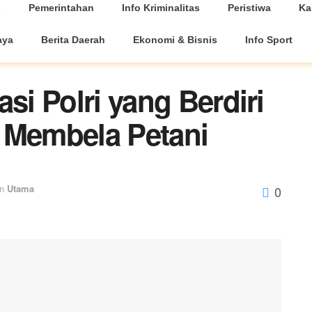
s
Pemerintahan
Info Kriminalitas
Peristiwa
Ka
aya
Berita Daerah
Ekonomi & Bisnis
Info Sport
si Polri yang Berdiri
 Membela Petani
in
Utama
0