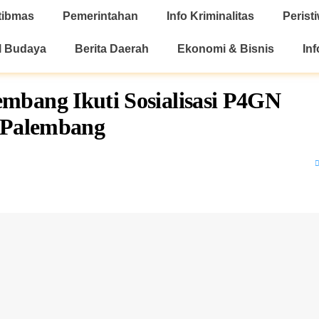
tibmas
Pemerintahan
Info Kriminalitas
Perist
l Budaya
Berita Daerah
Ekonomi & Bisnis
Inf
bang Ikuti Sosialisasi P4GN
a Palembang