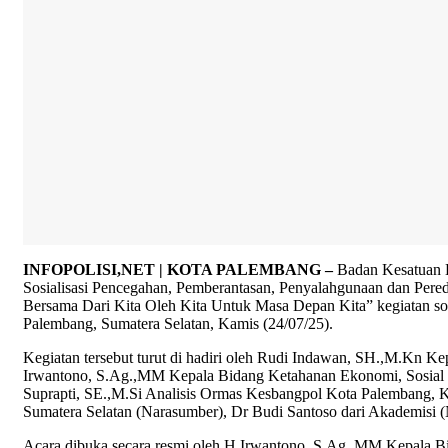
INFOPOLISI,NET | KOTA PALEMBANG –
Badan Kesatuan B
Sosialisasi Pencegahan, Pemberantasan, Penyalahgunaan dan P
Bersama Dari Kita Oleh Kita Untuk Masa Depan Kita” kegiatan so
Palembang, Sumatera Selatan, Kamis (24/07/25).
Kegiatan tersebut turut di hadiri oleh Rudi Indawan, SH.,M.Kn K
Irwantono, S.Ag.,MM Kepala Bidang Ketahanan Ekonomi, Sosial
Suprapti, SE.,M.Si Analisis Ormas Kesbangpol Kota Palembang, K
Sumatera Selatan (Narasumber), Dr Budi Santoso dari Akademis
Acara dibuka secara resmi oleh H.Irwantono, S.Ag.,MM Kepala