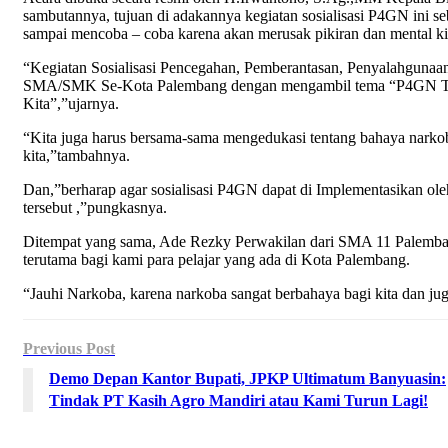
sambutannya, tujuan di adakannya kegiatan sosialisasi P4GN ini s
sampai mencoba – coba karena akan merusak pikiran dan mental ki
“Kegiatan Sosialisasi Pencegahan, Pemberantasan, Penyalahgunaan
SMA/SMK Se-Kota Palembang dengan mengambil tema “P4GN Tan
Kita”,”ujarnya.
“Kita juga harus bersama-sama mengedukasi tentang bahaya narkoba
kita,”tambahnya.
Dan,”berharap agar sosialisasi P4GN dapat di Implementasikan ole
tersebut ,”pungkasnya.
Ditempat yang sama, Ade Rezky Perwakilan dari SMA 11 Palembang
terutama bagi kami para pelajar yang ada di Kota Palembang.
“Jauhi Narkoba, karena narkoba sangat berbahaya bagi kita dan j
Previous Post
Demo Depan Kantor Bupati, JPKP Ultimatum Banyuasin:
Tindak PT Kasih Agro Mandiri atau Kami Turun Lagi!