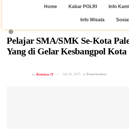
Home
Kabar POLRI
Info Kam
Info Wisata
Sosia
Pelajar SMA/SMK Se-Kota Palem
Yang di Gelar Kesbangpol Kot
by
Redaktur IT
Juli 26, 2025
in
Pemerintahan