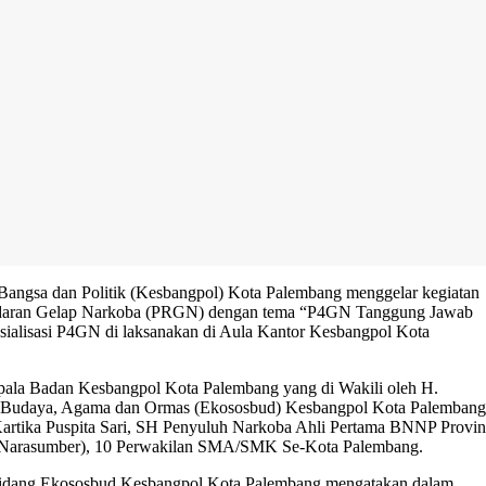
angsa dan Politik (Kesbangpol) Kota Palembang menggelar kegiatan
eredaran Gelap Narkoba (PRGN) dengan tema “P4GN Tanggung Jawab
sialisasi P4GN di laksanakan di Aula Kantor Kesbangpol Kota
epala Badan Kesbangpol Kota Palembang yang di Wakili oleh H.
 Budaya, Agama dan Ormas (Ekososbud) Kesbangpol Kota Palembang
artika Puspita Sari, SH Penyuluh Narkoba Ahli Pertama BNNP Provin
i (Narasumber), 10 Perwakilan SMA/SMK Se-Kota Palembang.
 Bidang Ekososbud Kesbangpol Kota Palembang mengatakan dalam