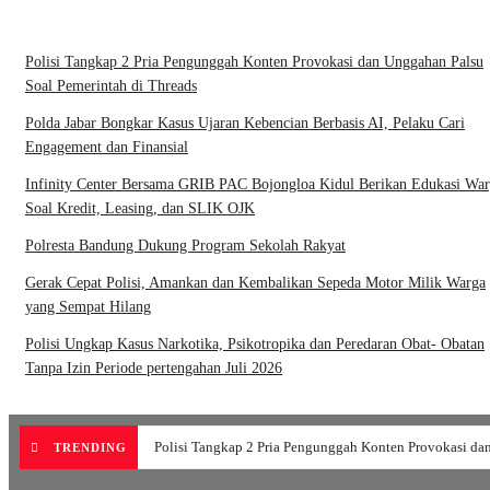
Polisi Tangkap 2 Pria Pengunggah Konten Provokasi dan Unggahan Palsu
Soal Pemerintah di Threads
Polda Jabar Bongkar Kasus Ujaran Kebencian Berbasis AI, Pelaku Cari
Engagement dan Finansial
Infinity Center Bersama GRIB PAC Bojongloa Kidul Berikan Edukasi Wa
Soal Kredit, Leasing, dan SLIK OJK
Polresta Bandung Dukung Program Sekolah Rakyat
Gerak Cepat Polisi, Amankan dan Kembalikan Sepeda Motor Milik Warga
yang Sempat Hilang
Polisi Ungkap Kasus Narkotika, Psikotropika dan Peredaran Obat- Obatan
Tanpa Izin Periode pertengahan Juli 2026
Polisi Tangkap 2 Pria Pengunggah Konten Provokasi da
TRENDING