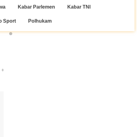
iwa
Kabar Parlemen
Kabar TNI
o Sport
Polhukam
0