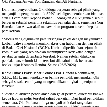
Oki Pradana, Anwar, Yon Ramdan, dan Ali Nugraha.
Dari hasil penyelidikan, Oki diduga berperan sebagai pihak yang
menjanjikan pengurusan titik SPPG sekaligus memberikan identitas
atau ID card palsu kepada korban. Sedangkan Ali Nugraha disebut
berperan sebagai penerima sekaligus penyalur dana, sementara Yon
Ramdan dan Anwar aktif menawarkan program tersebut kepada
para korban.
“Modus yang digunakan para tersangka yakni dengan meyakinkan
korban bahwa mereka memiliki akses dan hubungan dengan pihak
di Badan Gizi Nasional (BGN). Korban diperlihatkan sejumlah
komunikasi yang seolah-olah menunjukkan kedekatan dengan
pejabat tertentu di lembaga tersebut. Namun setelah dilakukan
pendalaman, seluruh klaim tersebut diketahui tidak benar atau
hoaks.” ujar Kombes Hendra, Selasa (26/5/2026)
Kabid Humas Polda Jabar Kombes Pol. Hendra Rochmawan,
S.I.K., M.H., mengungkapkan bahwa penyidik menemukan Oki
sebagai sosok sentral yang mengendalikan rangkaian penipuan
tersebut.
“Setelah dilakukan pendalaman dan gelar perkara, diketahui bahwa
kedua laporan polisi tersebut saling berkaitan. Dari hasil penyidikan
sementara, Oki Pradana diduga menjadi otak dari rangkaian
penipuan ini dengan modus menjanjikan titik SPPG kepada para