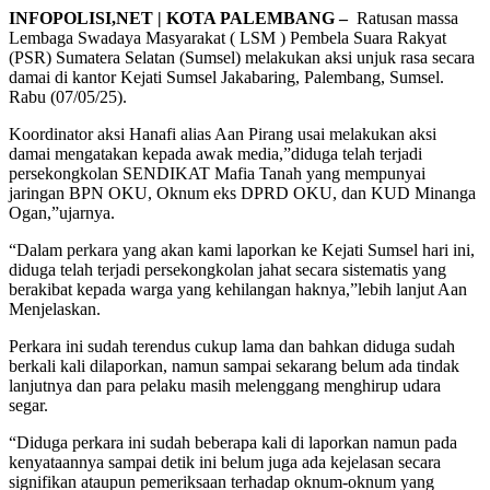
INFOPOLISI,NET | KOTA PALEMBANG –
Ratusan massa
Lembaga Swadaya Masyarakat ( LSM ) Pembela Suara Rakyat
(PSR) Sumatera Selatan (Sumsel) melakukan aksi unjuk rasa secara
damai di kantor Kejati Sumsel Jakabaring, Palembang, Sumsel.
Rabu (07/05/25).
Koordinator aksi Hanafi alias Aan Pirang usai melakukan aksi
damai mengatakan kepada awak media,”diduga telah terjadi
persekongkolan SENDIKAT Mafia Tanah yang mempunyai
jaringan BPN OKU, Oknum eks DPRD OKU, dan KUD Minanga
Ogan,”ujarnya.
“Dalam perkara yang akan kami laporkan ke Kejati Sumsel hari ini,
diduga telah terjadi persekongkolan jahat secara sistematis yang
berakibat kepada warga yang kehilangan haknya,”lebih lanjut Aan
Menjelaskan.
Perkara ini sudah terendus cukup lama dan bahkan diduga sudah
berkali kali dilaporkan, namun sampai sekarang belum ada tindak
lanjutnya dan para pelaku masih melenggang menghirup udara
segar.
“Diduga perkara ini sudah beberapa kali di laporkan namun pada
kenyataannya sampai detik ini belum juga ada kejelasan secara
signifikan ataupun pemeriksaan terhadap oknum-oknum yang