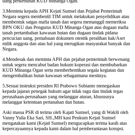
uang perkebunan KUD Minanga Ogan.
3.Meminta kepada APH Kejati Sumsel dan Pejabat Pemerintah
Negara segera membentil TIM untuk melakukan penyelidikan atau
membentuk satgas mafia tanah dan segera memanggil memeriksa
BPN OKU dan Pengurus KUD Minanga Ogan atas dugaan mafia
tanah pertambahan kawasan hutan dan dugaan tindak pidana
pencucian uang, pemalsuan dokumen otentik peralihan hak/Aset
milik anggota dan atau hal yang merugikan masyarakat banyak dan
Negara.
4.Mendesak dan meminta APH dan pejabat pemerintah berwenang
untuk segera mencabut badan hukum koperasi dan membubarkan
KUD Minanga Ogan serta memberhentikan segala kegiatan dan
mengembalikan hutan kawasan sebagaimana mestinya.
5.Sesuai instruksi presiden RI Prabowo Subianto menegaskan
kepada jajaran penegak hukum agar tidak ragu dan tindak tegas
perusahaan-perusahaan yang melanggar aturan, khususnya
melanggar ketentuan pertanahan dan hutan.
Aski massa PSR di terima oleh Kajati Sumsel, yang di Wakili oleh
Vanny Yulia Eka Sari, SH.,MH kasi Penkum Kejati Sumsel
mengatakan kami (Kejati Sumsel) mengucapkan terima kasih atas
kepercayaannya kepada kami dalam hal pemberantasan korupsi.