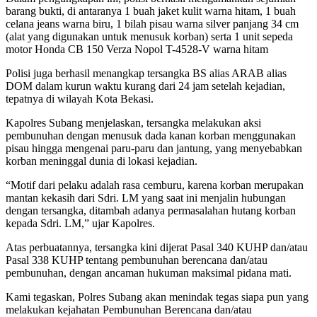
barang bukti, di antaranya 1 buah jaket kulit warna hitam, 1 buah
celana jeans warna biru, 1 bilah pisau warna silver panjang 34 cm
(alat yang digunakan untuk menusuk korban) serta 1 unit sepeda
motor Honda CB 150 Verza Nopol T-4528-V warna hitam
Polisi juga berhasil menangkap tersangka BS alias ARAB alias
DOM dalam kurun waktu kurang dari 24 jam setelah kejadian,
tepatnya di wilayah Kota Bekasi.
Kapolres Subang menjelaskan, tersangka melakukan aksi
pembunuhan dengan menusuk dada kanan korban menggunakan
pisau hingga mengenai paru-paru dan jantung, yang menyebabkan
korban meninggal dunia di lokasi kejadian.
“Motif dari pelaku adalah rasa cemburu, karena korban merupakan
mantan kekasih dari Sdri. LM yang saat ini menjalin hubungan
dengan tersangka, ditambah adanya permasalahan hutang korban
kepada Sdri. LM,” ujar Kapolres.
Atas perbuatannya, tersangka kini dijerat Pasal 340 KUHP dan/atau
Pasal 338 KUHP tentang pembunuhan berencana dan/atau
pembunuhan, dengan ancaman hukuman maksimal pidana mati.
Kami tegaskan, Polres Subang akan menindak tegas siapa pun yang
melakukan kejahatan Pembunuhan Berencana dan/atau