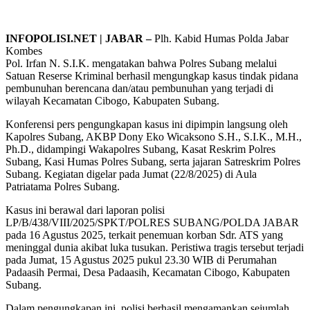
INFOPOLISI.NET | JABAR –
Plh. Kabid Humas Polda Jabar
Kombes
Pol. Irfan N. S.I.K. mengatakan bahwa Polres Subang melalui
Satuan Reserse Kriminal berhasil mengungkap kasus tindak pidana
pembunuhan berencana dan/atau pembunuhan yang terjadi di
wilayah Kecamatan Cibogo, Kabupaten Subang.
Konferensi pers pengungkapan kasus ini dipimpin langsung oleh
Kapolres Subang, AKBP Dony Eko Wicaksono S.H., S.I.K., M.H.,
Ph.D., didampingi Wakapolres Subang, Kasat Reskrim Polres
Subang, Kasi Humas Polres Subang, serta jajaran Satreskrim Polres
Subang. Kegiatan digelar pada Jumat (22/8/2025) di Aula
Patriatama Polres Subang.
Kasus ini berawal dari laporan polisi
LP/B/438/VIII/2025/SPKT/POLRES SUBANG/POLDA JABAR
pada 16 Agustus 2025, terkait penemuan korban Sdr. ATS yang
meninggal dunia akibat luka tusukan. Peristiwa tragis tersebut terjadi
pada Jumat, 15 Agustus 2025 pukul 23.30 WIB di Perumahan
Padaasih Permai, Desa Padaasih, Kecamatan Cibogo, Kabupaten
Subang.
Dalam pengungkapan ini, polisi berhasil mengamankan sejumlah