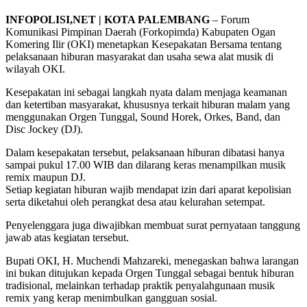
INFOPOLISI,NET | KOTA PALEMBANG
– Forum
Komunikasi Pimpinan Daerah (Forkopimda) Kabupaten Ogan
Komering Ilir (OKI) menetapkan Kesepakatan Bersama tentang
pelaksanaan hiburan masyarakat dan usaha sewa alat musik di
wilayah OKI.
Kesepakatan ini sebagai langkah nyata dalam menjaga keamanan
dan ketertiban masyarakat, khususnya terkait hiburan malam yang
menggunakan Orgen Tunggal, Sound Horek, Orkes, Band, dan
Disc Jockey (DJ).
Dalam kesepakatan tersebut, pelaksanaan hiburan dibatasi hanya
sampai pukul 17.00 WIB dan dilarang keras menampilkan musik
remix maupun DJ.
Setiap kegiatan hiburan wajib mendapat izin dari aparat kepolisian
serta diketahui oleh perangkat desa atau kelurahan setempat.
Penyelenggara juga diwajibkan membuat surat pernyataan tanggung
jawab atas kegiatan tersebut.
Bupati OKI, H. Muchendi Mahzareki, menegaskan bahwa larangan
ini bukan ditujukan kepada Orgen Tunggal sebagai bentuk hiburan
tradisional, melainkan terhadap praktik penyalahgunaan musik
remix yang kerap menimbulkan gangguan sosial.