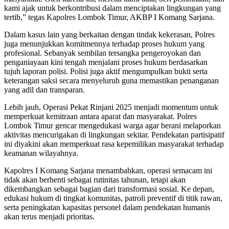
kami ajak untuk berkontribusi dalam menciptakan lingkungan yang
tertib,” tegas Kapolres Lombok Timur, AKBP I Komang Sarjana.
Dalam kasus lain yang berkaitan dengan tindak kekerasan, Polres
juga menunjukkan komitmennya terhadap proses hukum yang
profesional. Sebanyak sembilan tersangka pengeroyokan dan
penganiayaan kini tengah menjalani proses hukum berdasarkan
tujuh laporan polisi. Polisi juga aktif mengumpulkan bukti serta
keterangan saksi secara menyeluruh guna memastikan penanganan
yang adil dan transparan.
Lebih jauh, Operasi Pekat Rinjani 2025 menjadi momentum untuk
memperkuat kemitraan antara aparat dan masyarakat. Polres
Lombok Timur gencar mengedukasi warga agar berani melaporkan
aktivitas mencurigakan di lingkungan sekitar. Pendekatan partisipatif
ini diyakini akan memperkuat rasa kepemilikan masyarakat terhadap
keamanan wilayahnya.
Kapolres I Komang Sarjana menambahkan, operasi semacam ini
tidak akan berhenti sebagai rutinitas tahunan, tetapi akan
dikembangkan sebagai bagian dari transformasi sosial. Ke depan,
edukasi hukum di tingkat komunitas, patroli preventif di titik rawan,
serta peningkatan kapasitas personel dalam pendekatan humanis
akan terus menjadi prioritas.